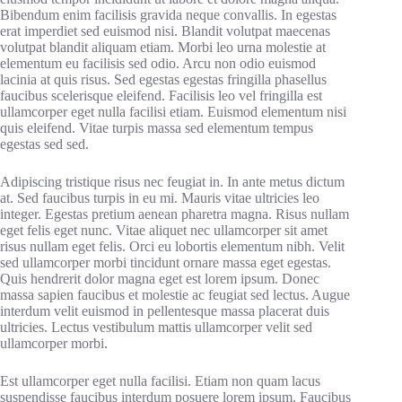
Bibendum enim facilisis gravida neque convallis. In egestas
erat imperdiet sed euismod nisi. Blandit volutpat maecenas
volutpat blandit aliquam etiam. Morbi leo urna molestie at
elementum eu facilisis sed odio. Arcu non odio euismod
lacinia at quis risus. Sed egestas egestas fringilla phasellus
faucibus scelerisque eleifend. Facilisis leo vel fringilla est
ullamcorper eget nulla facilisi etiam. Euismod elementum nisi
quis eleifend. Vitae turpis massa sed elementum tempus
egestas sed sed.
Adipiscing tristique risus nec feugiat in. In ante metus dictum
at. Sed faucibus turpis in eu mi. Mauris vitae ultricies leo
integer. Egestas pretium aenean pharetra magna. Risus nullam
eget felis eget nunc. Vitae aliquet nec ullamcorper sit amet
risus nullam eget felis. Orci eu lobortis elementum nibh. Velit
sed ullamcorper morbi tincidunt ornare massa eget egestas.
Quis hendrerit dolor magna eget est lorem ipsum. Donec
massa sapien faucibus et molestie ac feugiat sed lectus. Augue
interdum velit euismod in pellentesque massa placerat duis
ultricies. Lectus vestibulum mattis ullamcorper velit sed
ullamcorper morbi.
Est ullamcorper eget nulla facilisi. Etiam non quam lacus
suspendisse faucibus interdum posuere lorem ipsum. Faucibus