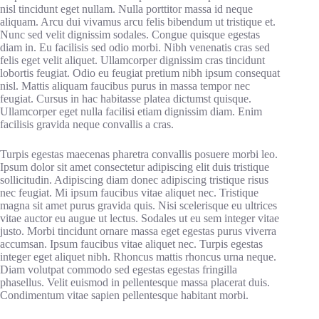
nisl tincidunt eget nullam. Nulla porttitor massa id neque
aliquam. Arcu dui vivamus arcu felis bibendum ut tristique et.
Nunc sed velit dignissim sodales. Congue quisque egestas
diam in. Eu facilisis sed odio morbi. Nibh venenatis cras sed
felis eget velit aliquet. Ullamcorper dignissim cras tincidunt
lobortis feugiat. Odio eu feugiat pretium nibh ipsum consequat
nisl. Mattis aliquam faucibus purus in massa tempor nec
feugiat. Cursus in hac habitasse platea dictumst quisque.
Ullamcorper eget nulla facilisi etiam dignissim diam. Enim
facilisis gravida neque convallis a cras.
Turpis egestas maecenas pharetra convallis posuere morbi leo.
Ipsum dolor sit amet consectetur adipiscing elit duis tristique
sollicitudin. Adipiscing diam donec adipiscing tristique risus
nec feugiat. Mi ipsum faucibus vitae aliquet nec. Tristique
magna sit amet purus gravida quis. Nisi scelerisque eu ultrices
vitae auctor eu augue ut lectus. Sodales ut eu sem integer vitae
justo. Morbi tincidunt ornare massa eget egestas purus viverra
accumsan. Ipsum faucibus vitae aliquet nec. Turpis egestas
integer eget aliquet nibh. Rhoncus mattis rhoncus urna neque.
Diam volutpat commodo sed egestas egestas fringilla
phasellus. Velit euismod in pellentesque massa placerat duis.
Condimentum vitae sapien pellentesque habitant morbi.